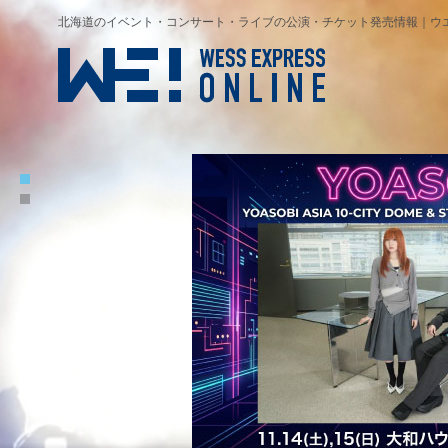
北海道
のイベント・
コンサート
・ライブの公演・
チケット
発売情報｜ウエス(