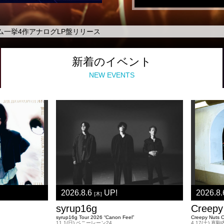
ム一挙4作アナログLP盤リリース
新着の
イベント
NEW EVENTS
2026.8.6
UP!
2026.8
[木]
syrup16g
Creepy
syrup16g Tour 2026 “Canon Feel”
Creepy Nuts
11.1(日) ペニーレーン24
4.17(土)