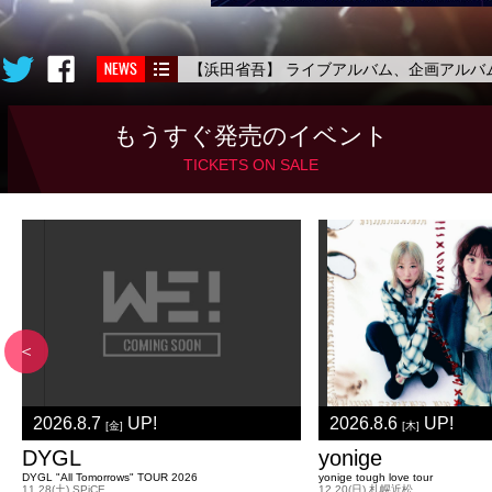
【浜田省吾】 ライブアルバム、企画アルバ
もうすぐ発売の
イベント
TICKETS ON SALE
＜
2026.8.7
UP!
2026.8.6
UP!
[金]
[木]
DYGL
yonige
DYGL "All Tomorrows" TOUR 2026
yonige tough love tour
11.28(土) SPiCE
12.20(日) 札幌近松