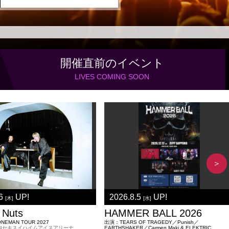
開催直前の
イベント
LIVES COMING SOON
＞
.6
UP!
2026.8.5
UP!
[木]
[水]
 Nuts
HAMMER BALL 2026
 ONEMAN TOUR 2027
出演：TEARS OF TRAGEDY／Punish／
 真駒内セキスイハイムアイスアリーナ
EARTHSHAKER／Carmen Maki & ELEKTRIC