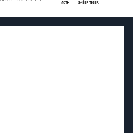
MOTH SABER TIGER
12.12(土) Zepp Sapporo