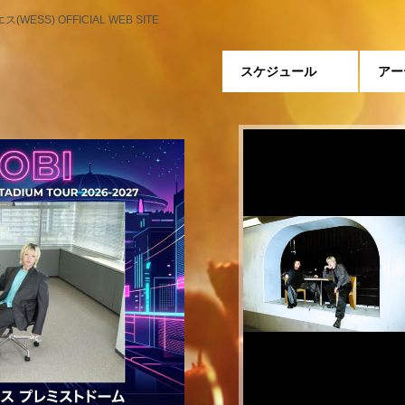
WESS) OFFICIAL WEB SITE
スケジュール
アー
マカロニえん
マカロックツアーvol.22 
10.31(土) 札幌 真駒内セ