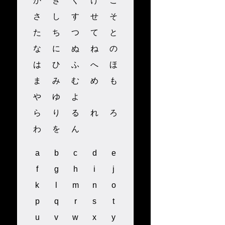
か
き
く
け
こ
さ
し
す
せ
そ
た
ち
つ
て
と
な
に
ぬ
ね
の
は
ひ
ふ
へ
ほ
ま
み
む
め
も
や
ゆ
よ
ら
り
る
れ
ろ
わ
を
ん
a
b
c
d
e
f
g
h
i
j
k
l
m
n
o
p
q
r
s
t
u
v
w
x
y