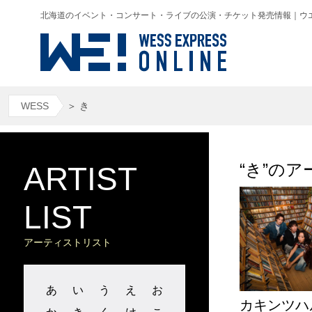
北海道のイベント・コンサート・ライブの公演・チケット発売情報｜ウエス(WESS
WESS
＞
き
“き”
のア
ARTIST
LIST
アーティストリスト
あ
い
う
え
お
カキンツハ