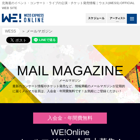
北海道のイベント・コンサート・ライブの公演・チケット発売情報｜ウエス(WESS) OFFICIAL
WEB SITE
スケジュール
アー
WESS
＞
メールマガジン
MAIL MAGAZINE
メールマガジン
最新のコンサート情報やチケット発売など、情報満載のメールマガジンが定期的
に届くメルマガ会員は、入会金・年間費無料です！お気軽にご登録ください！
入会金・年間費無料
WE!Online