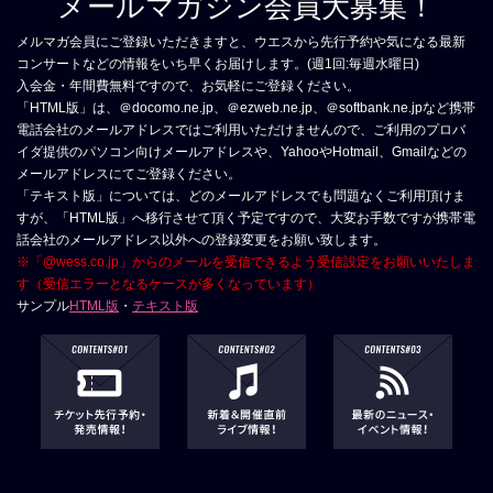
メールマガジン会員大募集！
メルマガ会員にご登録いただきますと、ウエスから先行予約や気になる最新
コンサートなどの情報をいち早くお届けします。(週1回:毎週水曜日)
入会金・年間費無料ですので、お気軽にご登録ください。
「HTML版」は、＠docomo.ne.jp、＠ezweb.ne.jp、＠softbank.ne.jpなど携帯
電話会社のメールアドレスではご利用いただけませんので、ご利用のプロバ
イダ提供のパソコン向けメールアドレスや、YahooやHotmail、Gmailなどの
メールアドレスにてご登録ください。
「テキスト版」については、どのメールアドレスでも問題なくご利用頂けま
すが、「HTML版」へ移行させて頂く予定ですので、大変お手数ですが携帯電
話会社のメールアドレス以外への登録変更をお願い致します。
※「@wess.co.jp」からのメールを受信できるよう受信設定をお願いいたしま
す（受信エラーとなるケースが多くなっています）
サンプル
HTML版
・
テキスト版