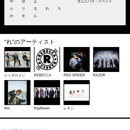
や
ゆ
よ
オムニバス・イベント
ら
り
る
れ
ろ
わ
を
ん
“れ”
のアーティスト
レミオロメン
REBECCA
RED SPIDER
RAZOR
Rei
Rayflower
レキシ