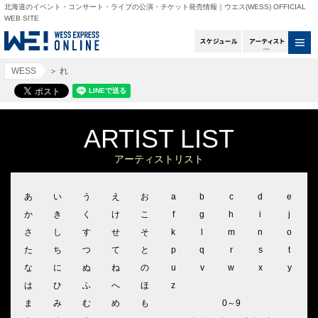
北海道のイベント・コンサート・ライブの公演・チケット発売情報｜ウエス(WESS) OFFICIAL
WEB SITE
スケジュール
アー
WESS
＞
れ
ARTIST LIST
アーティストリスト
あ
い
う
え
お
a
b
c
d
e
か
き
く
け
こ
f
g
h
i
j
さ
し
す
せ
そ
k
l
m
n
o
た
ち
つ
て
と
p
q
r
s
t
な
に
ぬ
ね
の
u
v
w
x
y
は
ひ
ふ
へ
ほ
z
ま
み
む
め
も
0～9