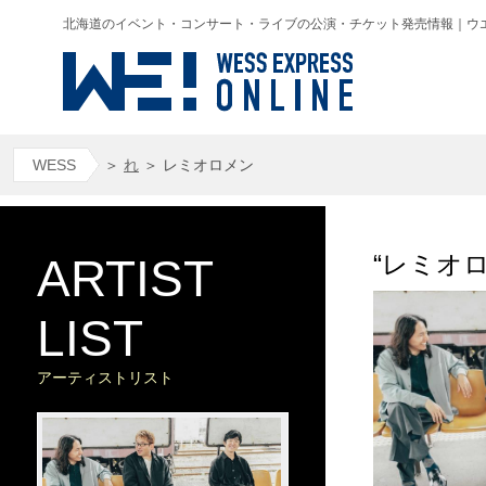
北海道のイベント・コンサート・ライブの公演・チケット発売情報｜ウエス(WESS
WESS
＞
れ
＞
レミオロメン
“レミオ
ARTIST
LIST
アーティストリスト