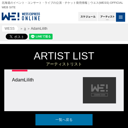
北海道のイベント・コンサート・ライブの公演・チケット発売情報｜ウエス(WESS) OFFICIAL
WEB SITE
スケジュール
アー
WESS
＞
a
＞
AdamLilith
ARTIST LIST
アーティストリスト
AdamLilith
一覧へ戻る