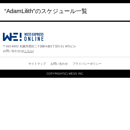
“AdamLilith”のスケジュール一覧
〒063-8602 札幌市西区二十四軒4条5丁目5-21 W'Sビル
お問い合わせは[
こちら
]
サイトマップ
お問い合わせ
プライバシーポリシー
COPYRIGHT(C)
WESS INC.