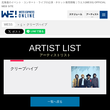
北海道のイベント・コンサート・ライブの公演・チケット発売情報｜ウエス(WESS) OFFICIAL
WEB SITE
スケジュール
アー
WESS
＞
c
＞
クリープハイプ
ARTIST LIST
アーティストリスト
クリープハイプ
一覧へ戻る