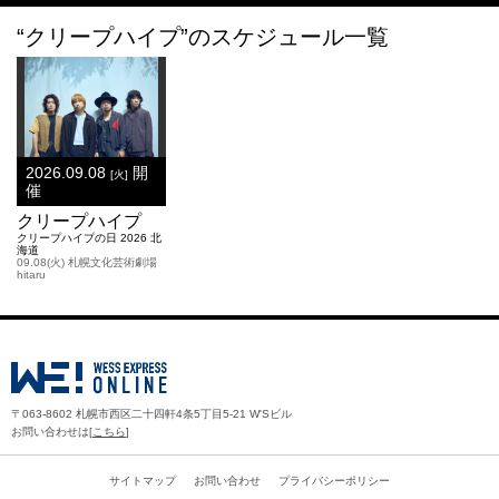
“クリープハイプ”のスケジュール一覧
2026.09.08
開
[火]
催
クリープハイプ
クリープハイプの日 2026 北
海道
09.08(火) 札幌文化芸術劇場
hitaru
〒063-8602 札幌市西区二十四軒4条5丁目5-21 W'Sビル
お問い合わせは[
こちら
]
サイトマップ
お問い合わせ
プライバシーポリシー