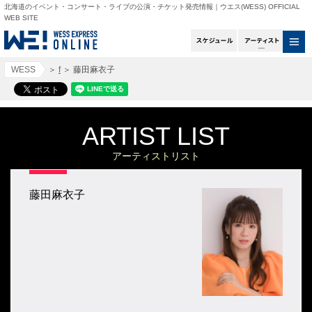
北海道のイベント・コンサート・ライブの公演・チケット発売情報｜ウエス(WESS) OFFICIAL
WEB SITE
スケジュール
アー
WESS
＞
f
＞
藤田麻衣子
ARTIST LIST
アーティストリスト
藤田麻衣子