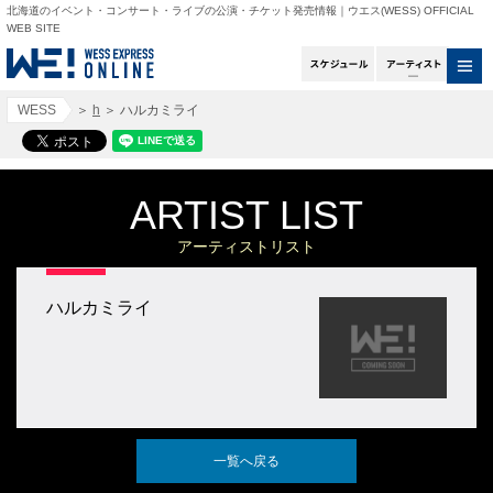
北海道のイベント・コンサート・ライブの公演・チケット発売情報｜ウエス(WESS) OFFICIAL
WEB SITE
スケジュール
アー
WESS
＞
h
＞
ハルカミライ
ARTIST LIST
アーティストリスト
ハルカミライ
一覧へ戻る