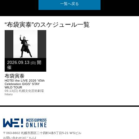
一覧へ戻る
“布袋寅泰”のスケジュール一覧
2026.09.13
開
[日]
催
布袋寅泰
HOTEI the LIVE 2026 “45th
Celebration GIGS” STAY
WILD TOUR
09.13(日) 札幌文化芸術劇場
hitaru
〒063-8602 札幌市西区二十四軒4条5丁目5-21 W'Sビル
お問い合わせは[
こちら
]