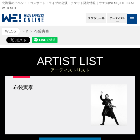
北海道のイベント・コンサート・ライブの公演・チケット発売情報｜ウエス(WESS) OFFICIAL
WEB SITE
スケジュール
アー
WESS
＞
h
＞
布袋寅泰
ARTIST LIST
アーティストリスト
布袋寅泰