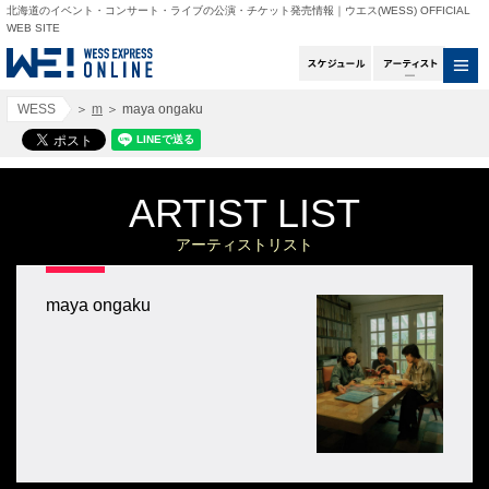
北海道のイベント・コンサート・ライブの公演・チケット発売情報｜ウエス(WESS) OFFICIAL
WEB SITE
スケジュール
アー
WESS
＞
m
＞
maya ongaku
ARTIST LIST
アーティストリスト
maya ongaku