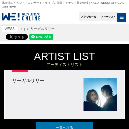
北海道のイベント・コンサート・ライブの公演・チケット発売情報｜ウエス(WESS) OFFICIAL
WEB SITE
スケジュール
アー
WESS
＞
r
＞
リーガルリリー
ARTIST LIST
アーティストリスト
リーガルリリー
一覧へ戻る