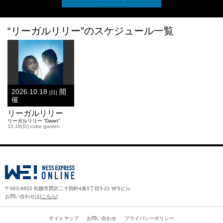
“リーガルリリー”のスケジュール一覧
2026.10.18
開
[日]
催
リーガルリリー
リーガルリリー “Dawn”
10.18(日) cube garden
〒063-8602 札幌市西区二十四軒4条5丁目5-21 W'Sビル
お問い合わせは[
こちら
]
サイトマップ
お問い合わせ
プライバシーポリシー