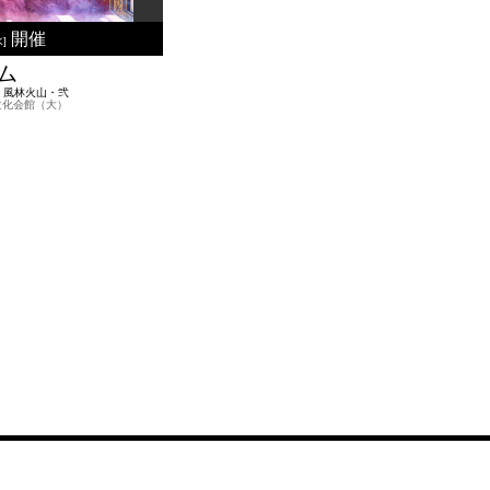
開催
水]
ム
秋 風林火山・弐
育文化会館（大）