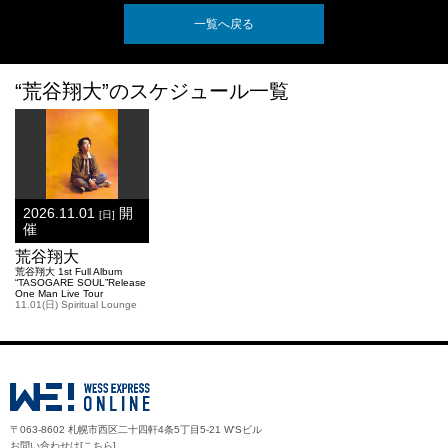
一覧へ戻る
“荒谷翔大”のスケジュール一覧
2026.11.01
開
[日]
催
荒谷翔大
荒谷翔大 1st Full Album
“TASOGARE SOUL”Release
One Man Live Tour
11.01(日) Spiritual Lounge
〒063-8602 札幌市西区二十四軒4条5丁目5-21 W'Sビル
お問い合わせは[
こちら
]