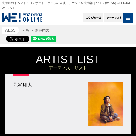
北海道のイベント・コンサート・ライブの公演・チケット発売情報｜ウエス(WESS) OFFICIAL
WEB SITE
スケジュール
アー
WESS
＞
あ
＞
荒谷翔大
ARTIST LIST
アーティストリスト
荒谷翔大