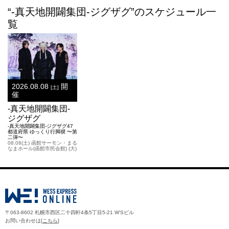
“-真天地開闢集団-ジグザグ”のスケジュール一
覧
2026.08.08
開
[土]
催
-真天地開闢集団-
ジグザグ
-真天地開闢集団-ジグザグ47
都道府県 ゆっくり行脚禊 〜第
二弾〜
08.08(土) 函館サーモン・まる
なまホール(函館市民会館) (大)
〒063-8602 札幌市西区二十四軒4条5丁目5-21 W'Sビル
お問い合わせは[
こちら
]