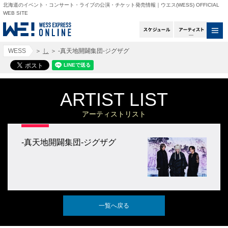
北海道のイベント・コンサート・ライブの公演・チケット発売情報｜ウエス(WESS) OFFICIAL
WEB SITE
スケジュール
アー
WESS
＞
し
＞
-真天地開闢集団-ジグザグ
ARTIST LIST
アーティストリスト
-真天地開闢集団-ジグザグ
一覧へ戻る