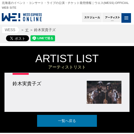
北海道のイベント・コンサート・ライブの公演・チケット発売情報｜ウエス(WESS) OFFICIAL
WEB SITE
スケジュール
アー
WESS
＞
す
＞
鈴木実貴子ズ
ARTIST LIST
アーティストリスト
鈴木実貴子ズ
一覧へ戻る