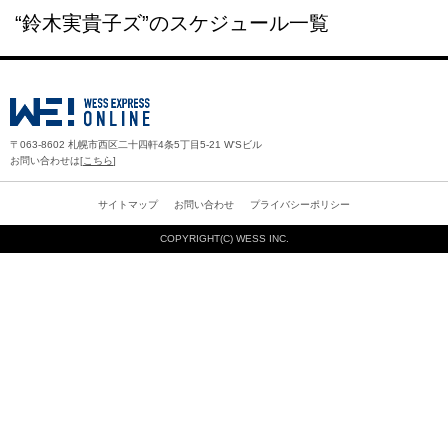
“鈴木実貴子ズ”のスケジュール一覧
〒063-8602 札幌市西区二十四軒4条5丁目5-21 W'Sビル
お問い合わせは[
こちら
]
サイトマップ
お問い合わせ
プライバシーポリシー
COPYRIGHT(C)
WESS INC.