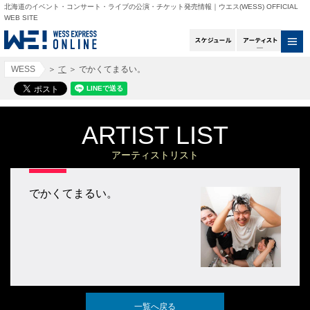
北海道のイベント・コンサート・ライブの公演・チケット発売情報｜ウエス(WESS) OFFICIAL
WEB SITE
スケジュール
アー
WESS
＞
て
＞
でかくてまるい。
ARTIST LIST
アーティストリスト
でかくてまるい。
一覧へ戻る