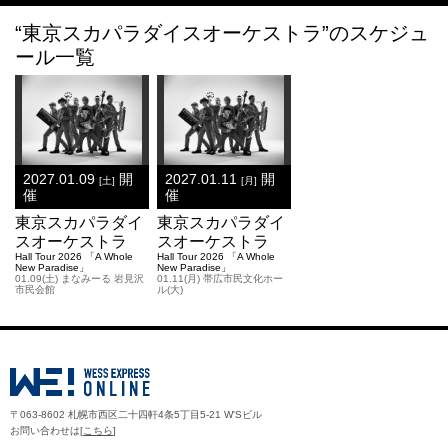
“東京スカパラダイスオーケストラ”のスケジュ
ール一覧
2027.01.09
開
2027.01.11
開
[土]
[月]
催
催
東京スカパラダイ
東京スカパラダイ
スオーケストラ
スオーケストラ
Hall Tour 2026 「A Whole
Hall Tour 2026 「A Whole
New Paradise」
New Paradise」
01.09(土) まなみーる 岩見沢
01.11(月) 帯広市民文化ホー
市民会館
ル(大)
〒063-8602 札幌市西区二十四軒4条5丁目5-21 W'Sビル
お問い合わせは[
こちら
]