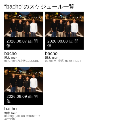
“bacho”のスケジュール一覧
2026.08.07
開
2026.08.08
開
[金]
[土]
催
催
bacho
bacho
湧水 Tour
湧水 Tour
08.07(金) 苫小牧ELLCUBE
08.08(土) 帯広 studio REST
2026.08.09
開
[日]
催
bacho
湧水 Tour
08.09(日) KLUB COUNTER
ACTION