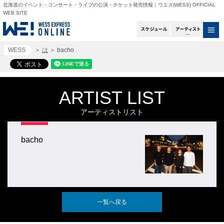
北海道のイベント・コンサート・ライブの公演・チケット発売情報｜ウエス(WESS) OFFICIAL
WEB SITE
スケジュール
アー
WESS
＞
は
＞
bacho
ARTIST LIST
アーティストリスト
bacho
一覧へ戻る