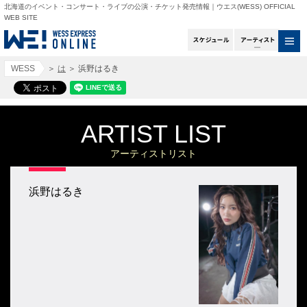
北海道のイベント・コンサート・ライブの公演・チケット発売情報｜ウエス(WESS) OFFICIAL
WEB SITE
スケジュール
アー
WESS
＞
は
＞
浜野はるき
ARTIST LIST
アーティストリスト
浜野はるき