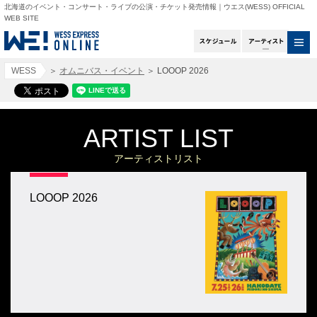
北海道のイベント・コンサート・ライブの公演・チケット発売情報｜ウエス(WESS) OFFICIAL
WEB SITE
スケジュール
アー
WESS
＞
オムニバス・イベント
＞
LOOOP 2026
ARTIST LIST
アーティストリスト
LOOOP 2026