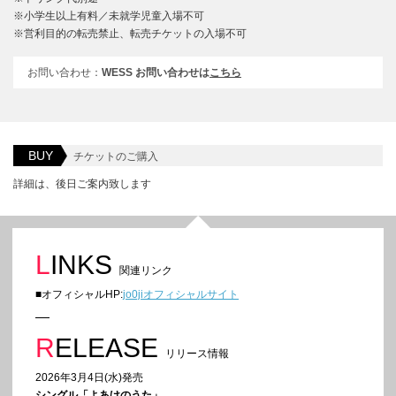
※小学生以上有料／未就学児童入場不可
※営利目的の転売禁止、転売チケットの入場不可
お問い合わせ：
WESS お問い合わせは
こちら
BUY
チケットのご購入
詳細は、後日ご案内致します
LINKS
関連リンク
■オフィシャルHP:
jo0jiオフィシャルサイト
RELEASE
リリース情報
2026年3月4日(水)発売
シングル「よあけのうた」