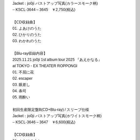
Jacket：jo0ji バストアップ写真(カラースモーク柄)
– KSCL-3644～3645 ￥2,750(税込)
【CD収録曲】
01. よあけのうた
02. ひかりのうた
03. わかれのうた
【Blu-ray収録内容】
2025.11.21 jo0ji 1st album tour 2025 『あえかなる』
at TOKYO・EX THEATER ROPPONGI
01. 不屈に花
02. escaper
03. 眼差し
04. 条司
05. 雨酔い
初回生産限定盤B(CD+Blu-ray) / スリーブ仕様
Jacket：jo0ji バストアップ写真(ホワイトスモーク柄)
– KSCL-3646～3647 ￥6,600(税込)
【CD収録曲】