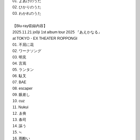
01. よあけのうた
02. ひかりのうた
03. わかれのうた
【Blu-ray収録内容】
2025.11.21 jo0ji 1st album tour 2025 『あえかなる』
at TOKYO・EX THEATER ROPPONGI
01. 不屈に花
02. ワークソング
03. 明見
04. 言焉
05. ランタン
06. 駄叉
07. BAE
08. escaper
09. 眼差し
10. cuz
11. Nukui
12. ゑ喪
13. 条司
14. 謳う
15. ≒
16. 雨酔い