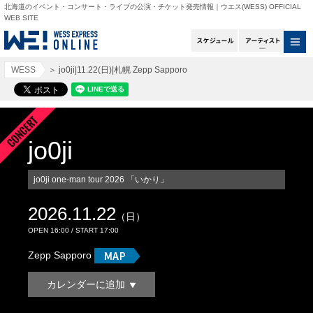
北海道のイベント・コンサート・ライブの公演・チケット発売情報｜ウエス(WESS) OFFICIAL
WEB SITE
スケジュール
アー
WESS
＞
jo0ji|11.22(日)|札幌 Zepp Sapporo
jo0ji
jo0ji one-man tour 2026 「いかり」
2026.11.22
（日）
OPEN 16:00 / START 17:00
Zepp Sapporo
カレンダーに追加