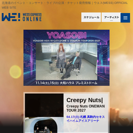
北海道
のイベント・
コンサート
・ライブの公演・
チケット
発売情報｜ウエス(WESS) OFFICIAL
WEB SITE
スケジュール
アー