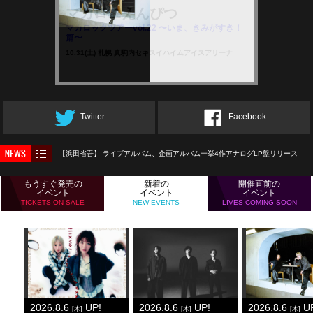
マカロニえんぴつ
マカロックツアーvol.22 〜いま、きみがすき！
篇〜
10.31(土) 札幌 真駒内セキスイハイムアイスアリーナ
Twitter
Facebook
【浜田省吾】 ライブアルバム、企画アルバム一挙4作アナログLP盤リリース
もうすぐ発売の
新着の
開催直前の
イベント
イベント
イベント
TICKETS ON SALE
NEW EVENTS
LIVES COMING SOON
2026.8.6
UP!
2026.8.6
UP!
2026.8.6
UP
[木]
[木]
[木]