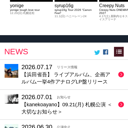
yonige
syrup16g
Creepy Nuts
yonige tough love tour
syrup16g Tour 2026 “Canon
Creepy Nuts ONEMA
12.20(日) 札幌近松
Feel”
2027
11.1(日) ペニーレーン24
4.17(土) 真駒内セ
イスアリーナ
NEWS
2026.07.17
リリース情報
【浜田省吾】 ライブアルバム、企画ア
ルバム一挙4作アナログLP盤リリース
2026.07.01
お知らせ
【kanekoayano】09.21(月) 札幌公演 ＜
大切なお知らせ＞
2026.06.30
公演中止