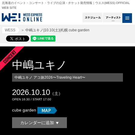
北海道のイベント・コンサート・ライブの公演・チケット発売情報｜ウエス(WESS) OFFICIAL
WEB SITE
スケジュール
アー
WESS
＞
中嶋ユキノ|10.10(土)|札幌 cube garden
中嶋ユキノ
中嶋ユキノ アコ旅2026〜Traveling Heart〜
2026.10.10
（土）
OPEN 16:30 / START 17:00
cube garden
カレンダーに追加