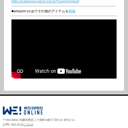
https://nakajimayukino.lnk.to/TravelingHeart
■amazon.co.jpでその他のアイテムを
検索
〒063-8602 札幌市西区二十四軒4条5丁目5-21 W'Sビル
お問い合わせは[
こちら
]