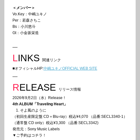
＜メンバー＞
Vo.Key：中嶋ユキノ
Per：若森さちこ
Bs：⼩川悠⽃
Gt：⼩⾦坂栄造
LINKS
関連リンク
■オフィシャルHP:
中嶋ユキノOFFICIAL WEB SITE
RELEASE
リリース情報
2026年9月2日（水）Release！
4th ALBUM「Traveling Heart」
そよ風のように
（初回生産限定盤 CD＋Blu-ray）税込¥4,070 （品番:SECL3340-1）
（通常盤 CD only）税込¥3,300 （品番:SECL3342)
発売元：Sony Music Labels
▼ご予約はコチラ！