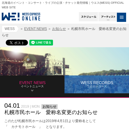
北海道のイベント・コンサート・ライブの公演・チケット発売情報｜ウエス(WESS) OFFICIAL
WEB SITE
スケジュール
アー
WESS
＞
EVENT NEWS
＞
お知らせ
＞
札幌市民ホール 愛称名変更のお知
らせ
EVENT NEWS
WESS RECORDS
イベントニュース
ウエスレコーズ
04.01
2019 | MON
お知らせ
札幌市民ホール 愛称名変更のお知らせ
このたび札幌市民ホールは2019年4月1日より愛称名として
「 カナモトホール 」 となります。