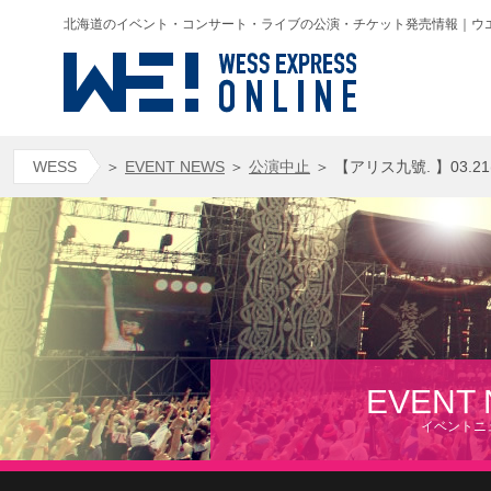
北海道のイベント・コンサート・ライブの公演・チケット発売情報｜ウエス(WESS
WESS
＞
EVENT NEWS
＞
公演中止
＞
【アリス九號. 】03.2
EVENT
イベントニ