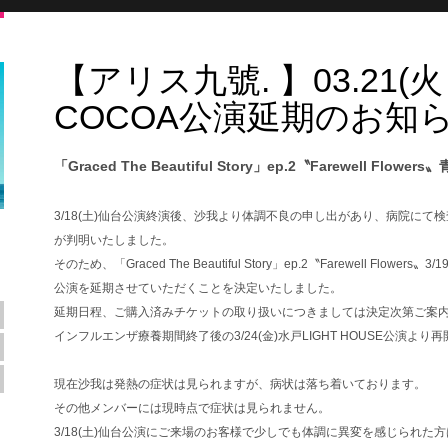
【アリス九號. 】03.21(火
COCOA公演延期のお知
「Graced The Beautiful Story」ep.2〝Farewell 
3/18(土)仙台公演終演後、沙我より体調不良の申し出があり、病院に
が判明いたしました。
そのため、「Graced The Beautiful Story」ep.2〝Farewell Flowe
公演を延期させていただくことを決定いたしました。
延期日程、ご購入済みチケットの取り扱いにつきましては決定次第ご案
インフルエンザ療養期間終了後の
3/24(金)
水戸LIGHT HOUSE公演より
現在沙我は発熱の症状は見られますが、病状は落ち着いております。
その他メンバーには現時点で症状は見られません。
3/18(土)仙台公演にご来場のお客様で少しでも体調に異変を感じられ