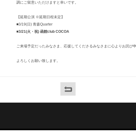
調にご留意いただけますと幸いです。
【延期公演 ※延期日程未定】
■3/19(日) 青森Quarter
■3/21(火・祝) 函館club COCOA
ご来場予定だったみなさま、応援してくださるみなさまに心よりお詫び
よろしくお願い致します。