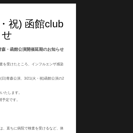
・祝) 函館club
らせ
Flowers〟青森・函館公演開催延期のお知らせ
て検査を受けたところ、インフルエンザ感染
rs〟3/19(日)青森公演、3/21(火・祝)函館公演の2
内いたします。
再開予定です。
た方は、直ちに病院で検査を受けるなど、体