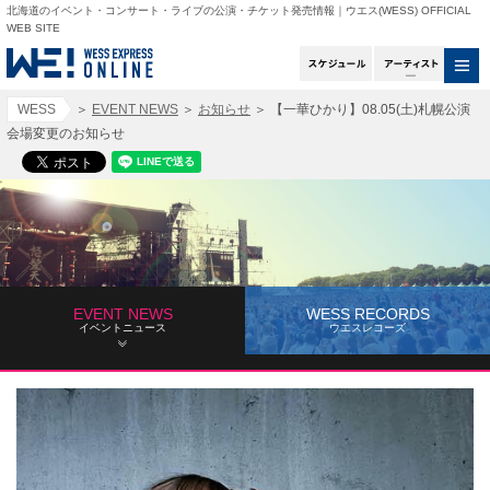
北海道のイベント・コンサート・ライブの公演・チケット発売情報｜ウエス(WESS) OFFICIAL
WEB SITE
スケジュール
アー
WESS
＞
EVENT NEWS
＞
お知らせ
＞
【一華ひかり】08.05(土)札幌公演
会場変更のお知らせ
EVENT NEWS
WESS RECORDS
イベントニュース
ウエスレコーズ