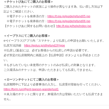
＜チケットぴあにてご購入のお客様＞
ご購入されたチケットの状況により操作が異なります為、払い戻し方法は下
記よりご確認ください。
※電子チケットを発券済の方：
https://t.pia.jp/guide/refund05.jsp
※電子チケットを発券前の方：
https://t.pia.jp/guide/refund06.jsp
【チケットぴあに関するお問い合わせ】
http://t.pia.jp/help/index.jsp
＜イープラスにてご購入のお客様＞
e+(イープラス)アプリ内「スマチケ」より払戻しの申請をお願いいたします。
払戻方法詳細
https://eplus.jp/sf/refund2/f-type
※払戻し(返金)には、必ずお客様からの払戻しの申請が必要です。
必ず所定の払戻期間内に画面上の【払戻申請】ボタンよりお手続きくださ
い。
※もぎられていない未使用のチケットのみが払戻しの対象となります。
ご入場済みのチケットは、申請いただきましても払戻しできません。
＜ローソンチケットにてご購入のお客様＞
払戻期間中に下記より必要事項の入力し、払戻受付登録を行ってください。
https://form.run/@ent-lawson-wanderlust1
※未入場のチケットに限ります。来場済の方は登録いただいても払戻できま
せん。