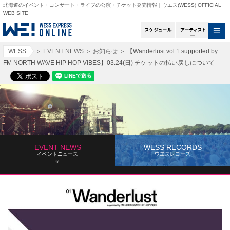
北海道のイベント・コンサート・ライブの公演・チケット発売情報｜ウエス(WESS) OFFICIAL
WEB SITE
スケジュール
アー
WESS
＞
EVENT NEWS
＞
お知らせ
＞
【Wanderlust vol.1 supported by
FM NORTH WAVE HIP HOP VIBES】03.24(日) チケットの払い戻しについて
EVENT NEWS
WESS RECORDS
イベントニュース
ウエスレコーズ