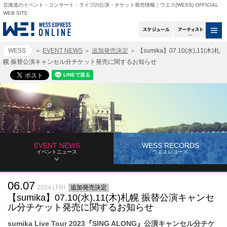
北海道のイベント・コンサート・ライブの公演・チケット発売情報｜ウエス(WESS) OFFICIAL
WEB SITE
スケジュール
アー
WESS
＞
EVENT NEWS
＞
追加発売決定
＞
【sumika】07.10(水),11(木)札
幌 振替公演キャンセル分チケット発売に関するお知らせ
EVENT NEWS
WESS RECORDS
イベントニュース
ウエスレコーズ
06.07
2024 | FRI
追加発売決定
【sumika】07.10(水),11(木)札幌 振替公演キャンセ
ル分チケット発売に関するお知らせ
sumika Live Tour 2023『SING ALONG』公演キャンセル分チケ