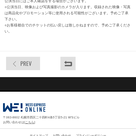
公演当日にはご本人確認をする場合がございます。
○公演当日、映像および写真撮影のカメラが入ります。収録された映像・写真
は商品化やプロモーション等に使用される可能性がございます。予めご了承
下さい。
○お客様都合でのチケットの払い戻しは致しかねますので、予めご了承くださ
い。
〒063-8602 札幌市西区二十四軒4条5丁目5-21 W'Sビル
お問い合わせは[
こちら
]
サイトマップ
お問い合わせ
プライバシーポリシー