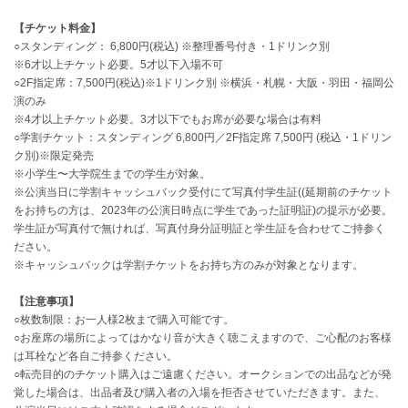
【チケット料金】
○スタンディング： 6,800円(税込) ※整理番号付き・1ドリンク別
※6才以上チケット必要。5才以下入場不可
○2F指定席：7,500円(税込)※1ドリンク別 ※横浜・札幌・大阪・羽田・福岡公
演のみ
※4才以上チケット必要。3才以下でもお席が必要な場合は有料
○学割チケット：スタンディング 6,800円／2F指定席 7,500円 (税込・1ドリン
ク別)※限定発売
※小学生〜大学院生までの学生が対象。
※公演当日に学割キャッシュバック受付にて写真付学生証((延期前のチケット
をお持ちの方は、2023年の公演日時点に学生であった証明証)の提示が必要。
学生証が写真付で無ければ、写真付身分証明証と学生証を合わせてご持参く
ださい。
※キャッシュバックは学割チケットをお持ち方のみが対象となります。
【注意事項】
○枚数制限：お一人様2枚まで購入可能です。
○お座席の場所によってはかなり音が大きく聴こえますので、ご心配のお客様
は耳栓など各自ご持参ください。
○転売目的のチケット購入はご遠慮ください。オークションでの出品などが発
覚した場合は、出品者及び購入者の入場を拒否させていただきます。また、