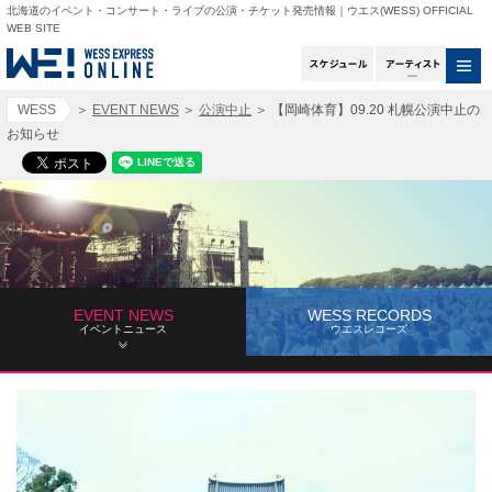
北海道のイベント・コンサート・ライブの公演・チケット発売情報｜ウエス(WESS) OFFICIAL
WEB SITE
スケジュール
アー
WESS
＞
EVENT NEWS
＞
公演中止
＞
【岡崎体育】09.20 札幌公演中止の
お知らせ
EVENT NEWS
WESS RECORDS
イベントニュース
ウエスレコーズ