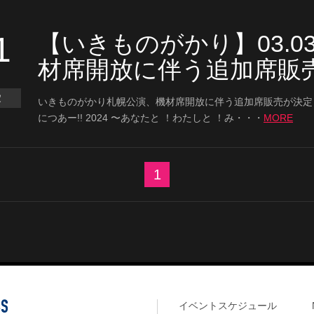
1
【いきものがかり】03.03
材席開放に伴う追加席販
定
いきものがかり札幌公演、機材席開放に伴う追加席販売が決定
につあー!! 2024 〜あなたと ！わたしと ！み・・・
MORE
1
イベントスケジュール