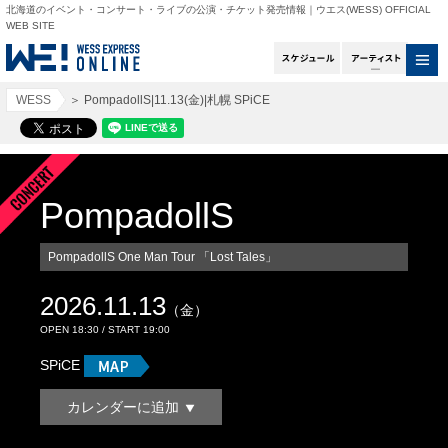
北海道のイベント・コンサート・ライブの公演・チケット発売情報｜ウエス(WESS) OFFICIAL
WEB SITE
スケジュール
アー
WESS
＞
PompadollS|11.13(金)|札幌 SPiCE
PompadollS
PompadollS One Man Tour 「Lost Tales」
2026.11.13
（金）
OPEN 18:30 / START 19:00
SPiCE
カレンダーに追加