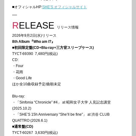
■オフィシャルHP:
SHE’S オフィシャルサイト
RELEASE
リリース情報
2026年9月2日(水)リリース
8th Album『Who am I?』
■初回限定盤(CD+Blu-ray+三方背スリーブケース)
TYCT-69390 7,480円(税込)
CD:
・Four
・花雨
・Good Life
ほか全10曲収録予定/曲順未定
Blu-ray:
・「Sinfonia “Chronicle” #4」 at 昭和女子大学 人見記念講堂
(2025.10.2)
・「SHE’S 15h Anniversary “She’ll be fine”」 at 渋谷 CLUB
QUATTRO (2026.6.1)
■通常盤(CD)
TYCT-60267 3,630円(税込)