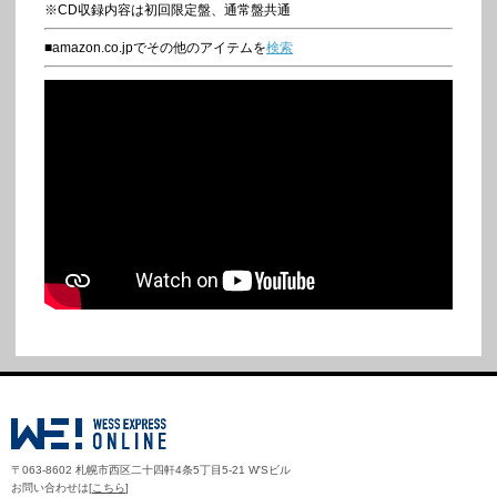
※CD収録内容は初回限定盤、通常盤共通
■amazon.co.jpでその他のアイテムを
検索
〒063-8602 札幌市西区二十四軒4条5丁目5-21 W'Sビル
お問い合わせは[
こちら
]