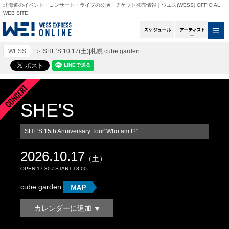
北海道のイベント・コンサート・ライブの公演・チケット発売情報｜ウエス(WESS) OFFICIAL
WEB SITE
スケジュール
アー
WESS
＞
SHE’S|10.17(土)|札幌 cube garden
SHE'S
SHE'S 15th Anniversary Tour"Who am I?"
2026.10.17
（土）
OPEN 17:30 / START 18:00
cube garden
カレンダーに追加