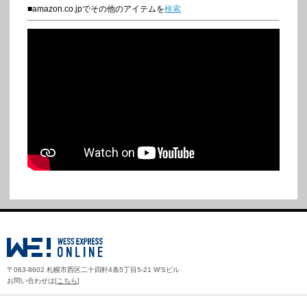
■amazon.co.jpでその他のアイテムを
検索
〒063-8602 札幌市西区二十四軒4条5丁目5-21 W'Sビル
お問い合わせは[
こちら
]