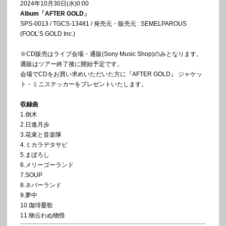
2024年10月30日(水)0:00
Album「AFTER GOLD」
SPS-0013 / TGCS-13481 / 発売元・販売元 : SEMELPAROUS
(FOOL’S GOLD Inc.)
※CD販売はライブ会場・通販(Sony Music Shop)のみとなります。
通販はツアー終了後に開始予定です。
会場でCDをお買い求めいただいた方に『AFTER GOLD』 ジャケッ
ト・ミニステッカーをプレゼントいたします。
収録曲
1.倒木
2.日進月歩
3.花束と音楽隊
4.ミカラデタサビ
5.まぼろし
6.メリーゴーランド
7.SOUP
8.ネバーランド
9.夢中
10.珈琲憂歌
11.物云わぬ物怪