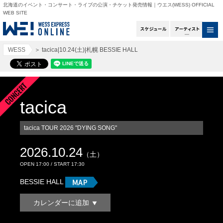
北海道のイベント・コンサート・ライブの公演・チケット発売情報｜ウエス(WESS) OFFICIAL
WEB SITE
スケジュール
アー
WESS
＞
tacica|10.24(土)|札幌 BESSIE HALL
tacica
tacica TOUR 2026 "DYING SONG"
2026.10.24
（土）
OPEN 17:00 / START 17:30
BESSIE HALL
カレンダーに追加