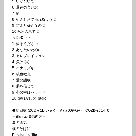
5. いかないで
6. 最後の言い訳
7. 駅
8. やさしさで溢れるように
9. 誰より好きなのに
10.永遠の果てに
＜DISC 2＞
1. 愛をください
2. あなたのために
3. セレブレイション
4. 負けるな
5. ハナミズキ
6. 桃色吐息
7. 愛の讃歌
8. 夢を信じて
9. 心の中はバラード
10. 壊れかけのRadio
◆初回盤 (2CD＋1Blu-ray) ￥7,700(税込) COZB-2314~6
＜Blu-ray収録内容＞
翼の勇気
僕のそばに
Positions of life