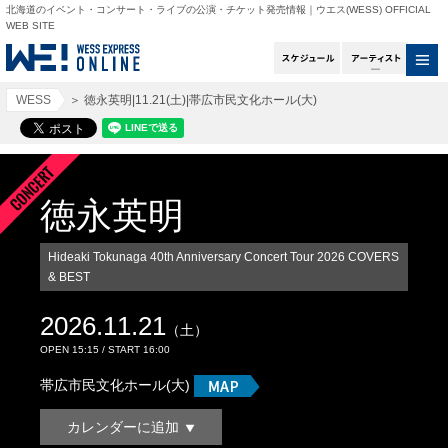
北海道のイベント・コンサート・ライブの公演・チケット発売情報｜ウエス(WESS) OFFICIAL
WEB SITE
スケジュール
アー
WESS
＞
徳永英明|11.21(土)|帯広市民文化ホール(大)
徳永英明
Hideaki Tokunaga 40th Anniversary Concert Tour 2026 COVERS
& BEST
2026.11.21
（土）
OPEN 15:15 / START 16:00
帯広市民文化ホール(大)
カレンダーに追加