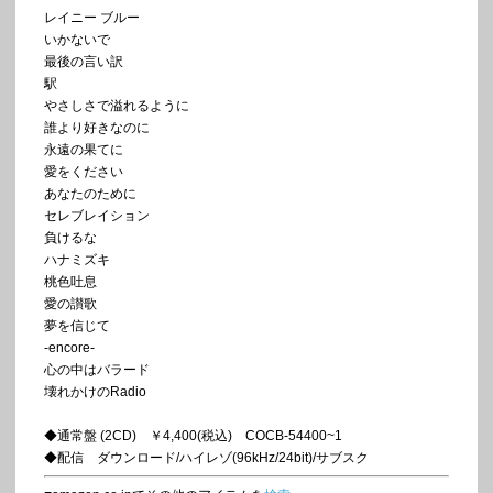
レイニー ブルー
いかないで
最後の言い訳
駅
やさしさで溢れるように
誰より好きなのに
永遠の果てに
愛をください
あなたのために
セレブレイション
負けるな
ハナミズキ
桃色吐息
愛の讃歌
夢を信じて
-encore-
心の中はバラード
壊れかけのRadio
◆通常盤 (2CD) ￥4,400(税込) COCB-54400~1
◆配信 ダウンロード/ハイレゾ(96kHz/24bit)/サブスク