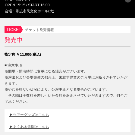
OPEN 15:15 / START 16:00
会場：帯広市民文化ホール(大)
TICKET
チケット発売情報
発売中
指定席 ￥11,000(税込)
■ 注意事項
※開場・開演時間は変更になる場合がございます。
※演出および会場警備の都合上、未就学児童のご入場はお断りさせていただ
きます。
※やむを得ない状況により、公演中止となる場合がございます。
その際は手数料を差し引いた金額を返金させていただきますので、何卒ご
了承ください。
▶ツアーグッズはこちら
▶よくある質問はこちら