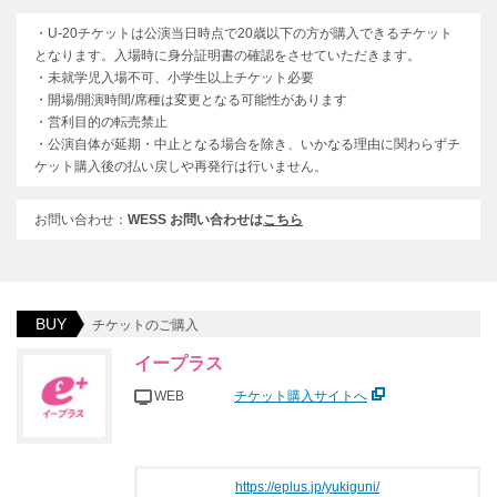
・U-20チケットは公演当日時点で20歳以下の方が購入できるチケット
となります。入場時に身分証明書の確認をさせていただきます。
・未就学児入場不可、小学生以上チケット必要
・開場/開演時間/席種は変更となる可能性があります
・営利目的の転売禁止
・公演自体が延期・中止となる場合を除き、いかなる理由に関わらずチ
ケット購入後の払い戻しや再発行は行いません。
お問い合わせ：
WESS お問い合わせは
こちら
BUY
チケットのご購入
イープラス
WEB
チケット購入サイトへ
https://eplus.jp/yukiguni/