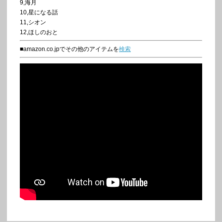
9,海月
10,星になる話
11,シオン
12,ほしのおと
■amazon.co.jpでその他のアイテムを
検索