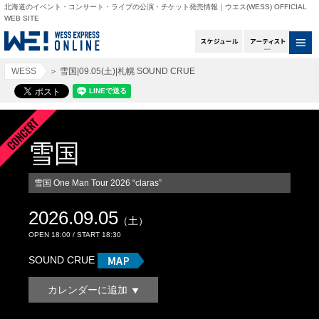
北海道のイベント・コンサート・ライブの公演・チケット発売情報｜ウエス(WESS) OFFICIAL
WEB SITE
スケジュール
アー
WESS
＞
雪国|09.05(土)|札幌 SOUND CRUE
雪国
雪国 One Man Tour 2026 “claras”
2026.09.05
（土）
OPEN 18:00 / START 18:30
SOUND CRUE
カレンダーに追加