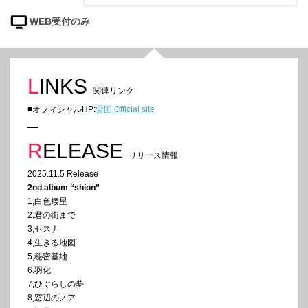
WEB受付のみ
LINKS
関連リンク
■オフィシャルHP:
雪国 Official site
RELEASE
リリース情報
2025.11.5 Release
2nd album “shion”
1,白色矮星
2,君の街まで
3,セスナ
4,生きる地図
5,秘密基地
6,羽化
7,ひぐらしの夢
8,窓辺のノア