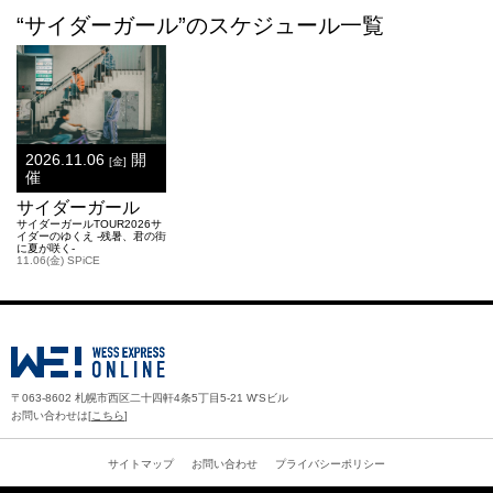
“サイダーガール”のスケジュール一覧
2026.11.06
開
[金]
催
サイダーガール
サイダーガールTOUR2026サ
イダーのゆくえ -残暑、君の街
に夏が咲く-
11.06(金) SPiCE
〒063-8602 札幌市西区二十四軒4条5丁目5-21 W'Sビル
お問い合わせは[
こちら
]
サイトマップ
お問い合わせ
プライバシーポリシー