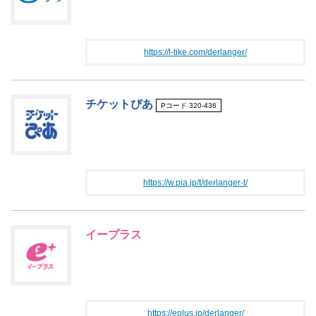
https://l-tike.com/derlanger/
チケットぴあ
Pコード 320-436
https://w.pia.jp/t/derlanger-t/
イープラス
https://eplus.jp/derlanger/