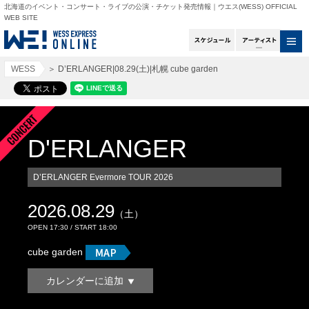
北海道のイベント・コンサート・ライブの公演・チケット発売情報｜ウエス(WESS) OFFICIAL
WEB SITE
スケジュール
アー
WESS
＞
D’ERLANGER|08.29(土)|札幌 cube garden
D'ERLANGER
D’ERLANGER Evermore TOUR 2026
2026.08.29
（土）
OPEN 17:30 / START 18:00
cube garden
カレンダーに追加