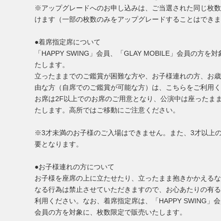
※アップグレードへのお申し込みは、ご当選された同じ枚数
けます（一部の枚数のみをアップグレードすることはできま
●着席指定席について
「HAPPY SWING」会員、「GLAY MOBILE」会員の方
たします。
立ったままでのご鑑賞が困難な方や、お子様連れの方、お歳
由な方（自席でのご鑑賞が可能な方）は、こちらをご利用く
お席は2F以上でのお席のご用意となり、公演中は座ったま
たします。高所ではご移動にご注意ください。
※3才未満のお子様のご入場はできません。また、3才以上
要となります。
●お子様連れの方について
お子様を座席の上に立たせたり、立ったまま抱きかかえるな
なる行為は禁止させていただきますので、お心あたりの有る
利用ください。なお、着席指定席は、「HAPPY SWING」会員、
会員の方を対象に、枚数限定で販売いたします。