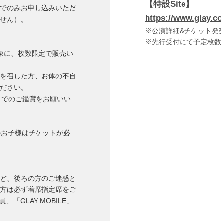
【特設Site】
でのみお申し込みいただ
https://www.glay.c
せん）。
※公演詳細&チケット発売
※先行受付にて予定枚数
を対象に、枚数限定で販売い
を召した方、お体の不自
ださい。
までのご鑑賞をお願いい
のお子様はチケットが必
ど、後ろの方のご迷惑と
方は必ず着席指定席をご
「GLAY MOBILE」