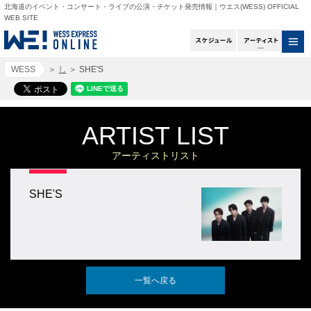
北海道のイベント・コンサート・ライブの公演・チケット発売情報｜ウエス(WESS) OFFICIAL
WEB SITE
スケジュール
アー
WESS
＞
し
＞
SHE'S
ARTIST LIST
アーティストリスト
SHE'S
一覧へ戻る