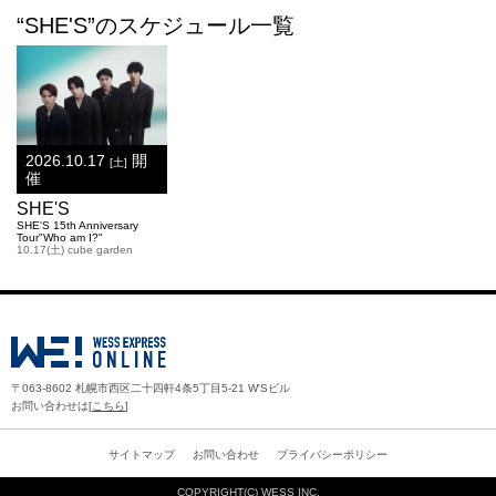
“SHE'S”のスケジュール一覧
2026.10.17
開
[土]
催
SHE'S
SHE'S 15th Anniversary
Tour"Who am I?"
10.17(土) cube garden
〒063-8602 札幌市西区二十四軒4条5丁目5-21 W'Sビル
お問い合わせは[
こちら
]
サイトマップ
お問い合わせ
プライバシーポリシー
COPYRIGHT(C)
WESS INC.