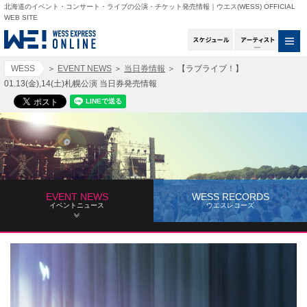
北海道のイベント・コンサート・ライブの公演・チケット発売情報｜ウエス(WESS) OFFICIAL
WEB SITE
スケジュール
アー
WESS
＞
EVENT NEWS
＞
当日券情報
＞
【ラブライブ！】
01.13(金),14(土)札幌公演 当日券発売情報
EVENT NEWS
WESS RECORDS
イベントニュース
ウエスレコーズ