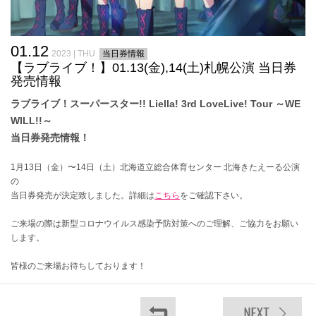
01.12
2023 | THU
当日券情報
【ラブライブ！】01.13(金),14(土)札幌公演 当日券
発売情報
ラブライブ！スーパースター!! Liella! 3rd LoveLive! Tour ～WE
WILL!!～
当日券発売情報！
1月13日（金）〜14日（土）北海道立総合体育センター 北海きたえーる公演
の
当日券発売が決定致しました。詳細は
こちら
をご確認下さい。
ご来場の際は新型コロナウイルス感染予防対策へのご理解、ご協力をお願い
します。
皆様のご来場お待ちしております！