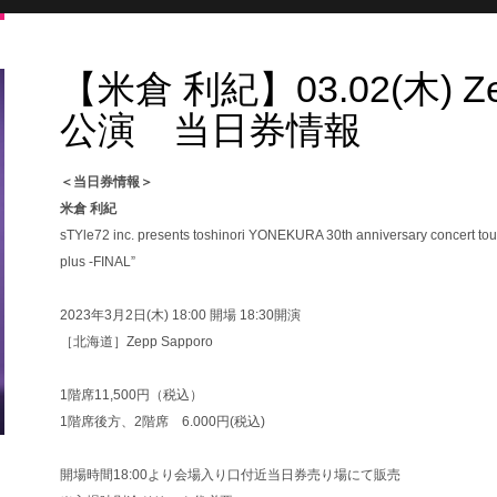
【米倉 利紀】03.02(木) Zep
公演 当日券情報
＜当日券情報＞
米倉 利紀
sTYle72 inc. presents toshinori YONEKURA 30th anniversary concert to
plus -FINAL”
2023年3月2日(木) 18:00 開場 18:30開演
［北海道］Zepp Sapporo
1階席11,500円（税込）
1階席後方、2階席 6.000円(税込)
開場時間18:00より会場入り口付近当日券売り場にて販売