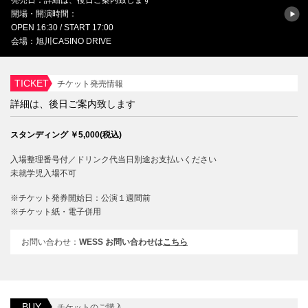
発売日：詳細は、後日ご案内致します
開場・開演時間：
OPEN 16:30 / START 17:00
会場：旭川CASINO DRIVE
TICKET
チケット発売情報
詳細は、後日ご案内致します
スタンディング ￥5,000(税込)
入場整理番号付／ドリンク代当日別途お支払いください
未就学児入場不可
※チケット発券開始日：公演１週間前
※チケット紙・電子併用
お問い合わせ：
WESS お問い合わせは
こちら
BUY
チケットのご購入