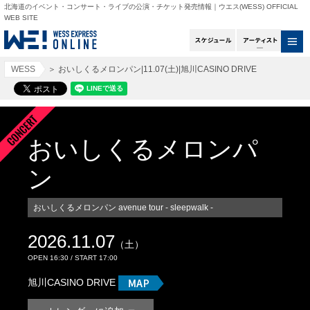
北海道のイベント・コンサート・ライブの公演・チケット発売情報｜ウエス(WESS) OFFICIAL
WEB SITE
スケジュール
アー
WESS
＞
おいしくるメロンパン|11.07(土)|旭川CASINO DRIVE
おいしくるメロンパ
ン
おいしくるメロンパン avenue tour - sleepwalk -
2026.11.07
（土）
OPEN 16:30 / START 17:00
旭川CASINO DRIVE