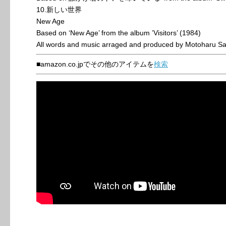
10.新しい世界
New Age
Based on ‘New Age’ from the album ’Visitors’ (1984)
All words and music arraged and produced by Motoharu S
■amazon.co.jpでその他のアイテムを
検索