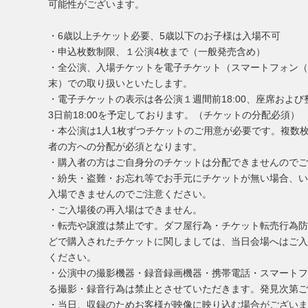
可能性がございます。
・6歳以上チケット必要、5歳以下のお⼦様は⼊場不可
・申込枚数制限、１公演4枚まで（⼀般発売含め）
・全公演、⼊場チケットを電⼦チケット（スマートフォン（iPhone
末）での取り扱いといたします。
・電⼦チケットの表⽰は各公演１週間前18:00、座席およ
3⽇前18:00を予定しております。（チケットの分配必須）
・本公演は1⼈1枚ずつチケットのご⽤意が必要です。複数
者の⽅への分配が必須となります。
・購⼊者の⽅はご⾃⾝分のチケットは分配できませんのでご
・紛失・盗難・お忘れ等でお⼿元にチケットが無い場合、い
⼊場できませんのでご注意ください。
・ご⼊場後の再⼊場はできません。
・転売や譲渡は禁⽌です。ダフ屋⾏為・チケット転売⾏為防
どで購⼊されたチケットに関しましては、当⽇会場へはご⼊
ください。
・公演中の撮影機器・録⾳録画機器・携帯電話・スマートフ
る撮影・録⾳⾏為は禁⽌とさせていただきます。発⾒次第ご
・当⽇、収録のためお客様が映像に映り込む場合がございま