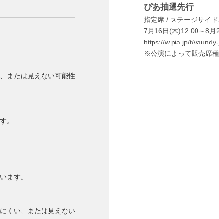
ぴあ抽選先行
指定席 / ステージサイド
7月16日(木)12:00～8月2
https://w.pia.jp/t/vaund
※公演によって販売席種
、または見えない可能性
す。
います。
にくい、または⾒えない