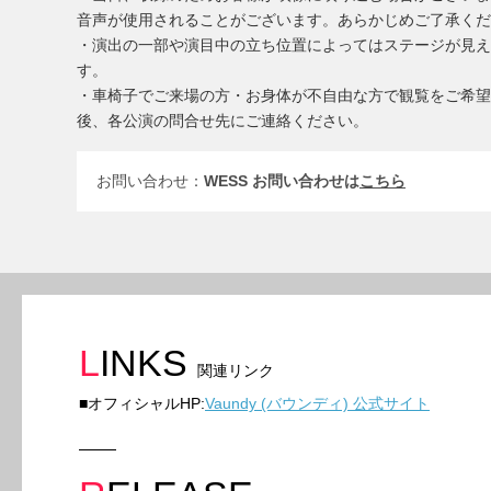
⾳声が使⽤されることがございます。あらかじめご了承くだ
・演出の⼀部や演⽬中の⽴ち位置によってはステージが⾒え
す。
・⾞椅⼦でご来場の⽅・お⾝体が不⾃由な⽅で観覧をご希望
後、各公演の問合せ先にご連絡ください。
お問い合わせ：
WESS お問い合わせは
こちら
LINKS
関連リンク
■オフィシャルHP:
Vaundy (バウンディ) 公式サイト