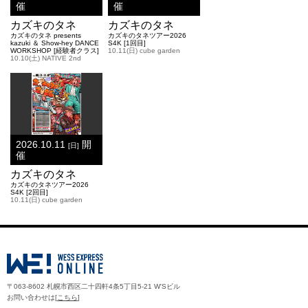
催
催
カズキのタネ
カズキのタネ
カズキのタネ presents
カズキのタネツアー2026
kazuki ＆ Show-hey DANCE
S4K [1回目]
WORKSHOP [経験者クラス]
10.11(日) cube garden
10.10(土) NATIVE 2nd
2026.10.11
開
[日]
催
カズキのタネ
カズキのタネツアー2026
S4K [2回目]
10.11(日) cube garden
〒063-8602 札幌市西区二十四軒4条5丁目5-21 W'Sビル
お問い合わせは[
こちら
]