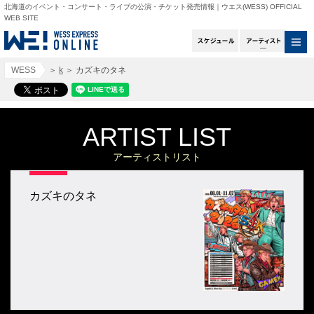
北海道のイベント・コンサート・ライブの公演・チケット発売情報｜ウエス(WESS) OFFICIAL
WEB SITE
スケジュール
アー
WESS
＞
k
＞
カズキのタネ
ARTIST LIST
アーティストリスト
カズキのタネ