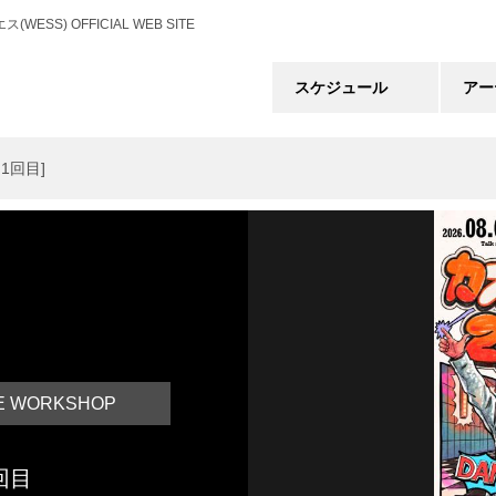
) OFFICIAL WEB SITE
スケジュール
アー
ス1回目]
CE WORKSHOP
回目