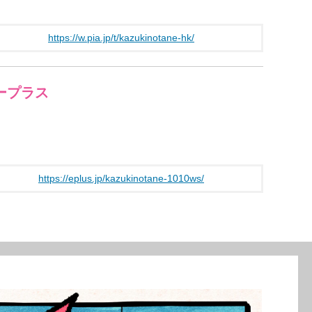
https://w.pia.jp/t/kazukinotane-hk/
ープラス
https://eplus.jp/kazukinotane-1010ws/