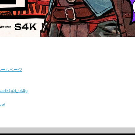
ルホームページ
asrtk1gS_ok9g
be/