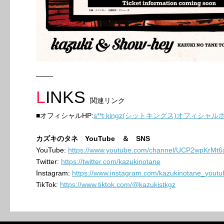
LINKS
関連リンク
■オフィシャルHP:
s**t kingz(シットキングス)オフィシャ
カズキのタネ YouTube ＆ SNS
YouTube:
https://www.youtube.com/channel/UCP2wpKrMt6
Twitter:
https://twitter.com/kazukinotane
Instagram:
https://www.instagram.com/kazukinotane_youtu
TikTok:
https://www.tiktok.com/@kazukistkgz