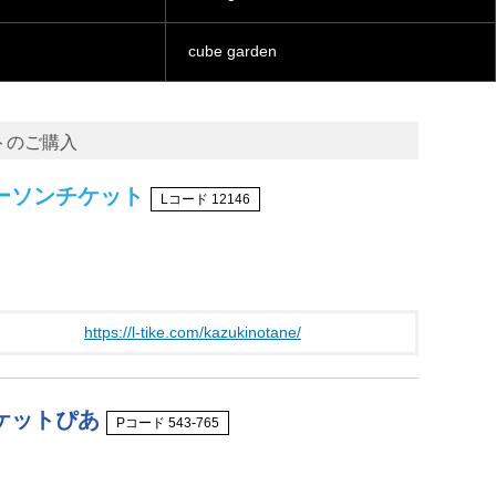
cube garden
トのご購入
ーソンチケット
Lコード 12146
https://l-tike.com/kazukinotane/
ケットぴあ
Pコード 543-765