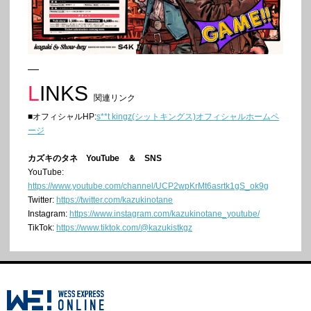
LINKS
関連リンク
■オフィシャルHP:
s**t kingz(シットキングス)オフィシャルホームペ
ージ
カズキのタネ YouTube ＆ SNS
YouTube:
https://www.youtube.com/channel/UCP2wpKrMt6asrtk1gS_ok9g
Twitter:
https://twitter.com/kazukinotane
Instagram:
https://www.instagram.com/kazukinotane_youtube/
TikTok:
https://www.tiktok.com/@kazukistkgz