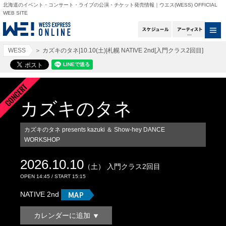
北海道のイベント・コンサート・ライブの公演・チケット発売情報｜ウエス(WESS) OFFICIAL
WEB SITE
スケジュール
アー
WESS
＞
カズキのタネ|10.10(土)|札幌 NATIVE 2nd[入門クラス2回目]
カズキのタネ
カズキのタネ presents kazuki ＆ Show-hey DANCE
WORKSHOP
2026.10.10
（土） 入門クラス2回目
OPEN 14:45 / START 15:15
NATIVE 2nd
カレンダーに追加