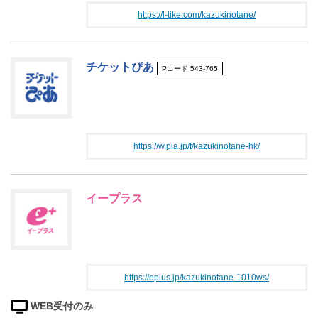
https://l-tike.com/kazukinotane/
チケットぴあ
Pコード 543-765
https://w.pia.jp/t/kazukinotane-hk/
イープラス
https://eplus.jp/kazukinotane-1010ws/
WEB受付のみ